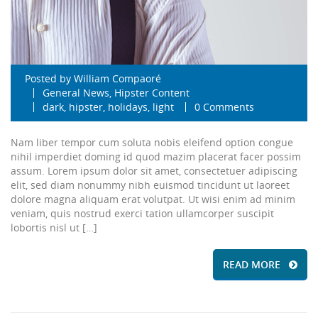
Posted by
William Compaoré
General News
,
Hipster Content
dark
,
hipster
,
holidays
,
light
0 Comments
Nam liber tempor cum soluta nobis eleifend option congue
nihil imperdiet doming id quod mazim placerat facer possim
assum. Lorem ipsum dolor sit amet, consectetuer adipiscing
elit, sed diam nonummy nibh euismod tincidunt ut laoreet
dolore magna aliquam erat volutpat. Ut wisi enim ad minim
veniam, quis nostrud exerci tation ullamcorper suscipit
lobortis nisl ut […]
READ MORE