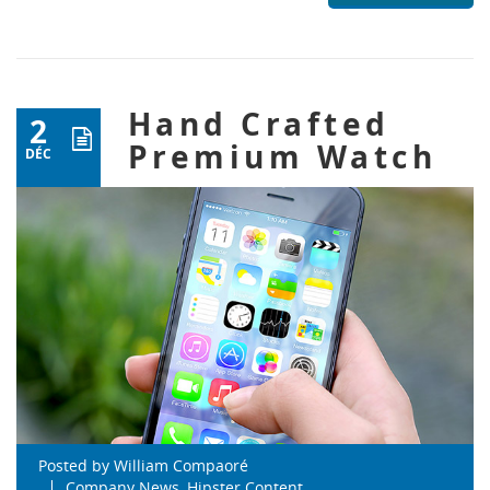
Hand Crafted
2
Premium Watch
DÉC
Posted by
William Compaoré
Company News
,
Hipster Content