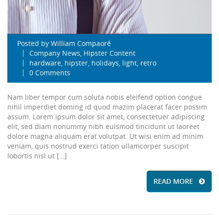
Posted by
William Compaoré
Company News
,
Hipster Content
hardware
,
hipster
,
holidays
,
light
,
retro
0 Comments
Nam liber tempor cum soluta nobis eleifend option congue
nihil imperdiet doming id quod mazim placerat facer possim
assum. Lorem ipsum dolor sit amet, consectetuer adipiscing
elit, sed diam nonummy nibh euismod tincidunt ut laoreet
dolore magna aliquam erat volutpat. Ut wisi enim ad minim
veniam, quis nostrud exerci tation ullamcorper suscipit
lobortis nisl ut […]
READ MORE