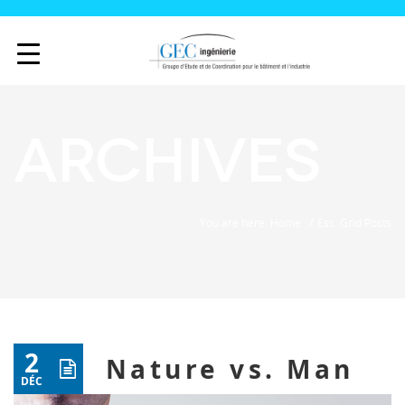
Archives
/
You are here: Home
Ess. Grid Posts
2
Nature vs. Man
DÉC