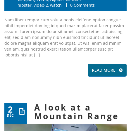
hipster
,
video-2
,
watch
0 Comments
Nam liber tempor cum soluta nobis eleifend option congue
nihil imperdiet doming id quod mazim placerat facer possim
assum. Lorem ipsum dolor sit amet, consectetuer adipiscing
elit, sed diam nonummy nibh euismod tincidunt ut laoreet
dolore magna aliquam erat volutpat. Ut wisi enim ad minim
veniam, quis nostrud exerci tation ullamcorper suscipit
lobortis nisl ut […]
READ MORE
A look at a
2
Mountain Range
DÉC