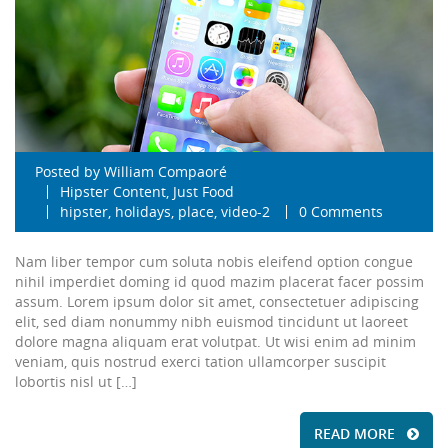
Posted by
William Compaoré
Hipster Content
,
Just Food
hipster
,
holidays
,
place
,
video-2
0 Comments
Nam liber tempor cum soluta nobis eleifend option congue
nihil imperdiet doming id quod mazim placerat facer possim
assum. Lorem ipsum dolor sit amet, consectetuer adipiscing
elit, sed diam nonummy nibh euismod tincidunt ut laoreet
dolore magna aliquam erat volutpat. Ut wisi enim ad minim
veniam, quis nostrud exerci tation ullamcorper suscipit
lobortis nisl ut […]
READ MORE