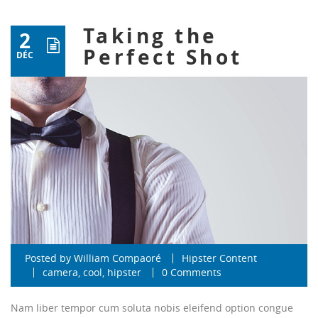
Taking the
2
Perfect Shot
DÉC
Posted by
William Compaoré
Hipster Content
camera
,
cool
,
hipster
0 Comments
Nam liber tempor cum soluta nobis eleifend option congue