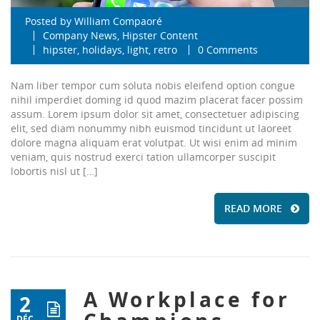
Posted by
William Compaoré
Company News
,
Hipster Content
hipster
,
holidays
,
light
,
retro
0 Comments
Nam liber tempor cum soluta nobis eleifend option congue
nihil imperdiet doming id quod mazim placerat facer possim
assum. Lorem ipsum dolor sit amet, consectetuer adipiscing
elit, sed diam nonummy nibh euismod tincidunt ut laoreet
dolore magna aliquam erat volutpat. Ut wisi enim ad minim
veniam, quis nostrud exerci tation ullamcorper suscipit
lobortis nisl ut […]
READ MORE
A Workplace for
2
DÉC