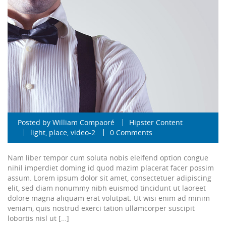
Posted by
William Compaoré
Hipster Content
light
,
place
,
video-2
0 Comments
Nam liber tempor cum soluta nobis eleifend option congue
nihil imperdiet doming id quod mazim placerat facer possim
assum. Lorem ipsum dolor sit amet, consectetuer adipiscing
elit, sed diam nonummy nibh euismod tincidunt ut laoreet
dolore magna aliquam erat volutpat. Ut wisi enim ad minim
veniam, quis nostrud exerci tation ullamcorper suscipit
lobortis nisl ut […]