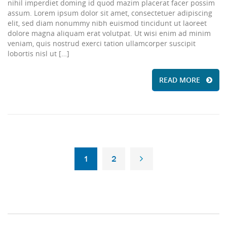
nihil imperdiet doming id quod mazim placerat facer possim
assum. Lorem ipsum dolor sit amet, consectetuer adipiscing
elit, sed diam nonummy nibh euismod tincidunt ut laoreet
dolore magna aliquam erat volutpat. Ut wisi enim ad minim
veniam, quis nostrud exerci tation ullamcorper suscipit
lobortis nisl ut […]
READ MORE
1
2