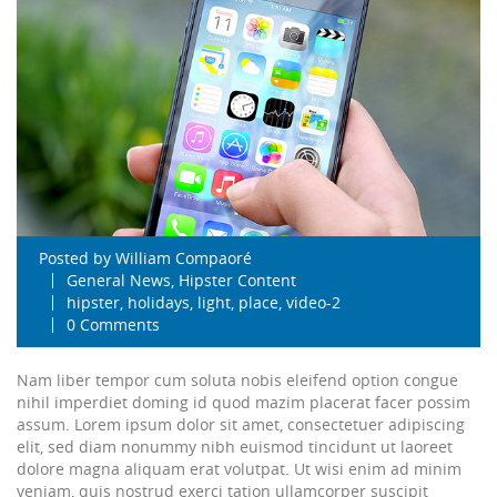
Posted by
William Compaoré
General News
,
Hipster Content
hipster
,
holidays
,
light
,
place
,
video-2
0 Comments
Nam liber tempor cum soluta nobis eleifend option congue
nihil imperdiet doming id quod mazim placerat facer possim
assum. Lorem ipsum dolor sit amet, consectetuer adipiscing
elit, sed diam nonummy nibh euismod tincidunt ut laoreet
dolore magna aliquam erat volutpat. Ut wisi enim ad minim
veniam, quis nostrud exerci tation ullamcorper suscipit