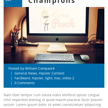
Champions
Posted by
William Compaoré
General News
,
Hipster Content
hardware
,
hipster
,
light
,
mac
,
video-2
0 Comments
Nam liber tempor cum soluta nobis eleifend option congue
nihil imperdiet doming id quod mazim placerat facer possim
assum. Lorem ipsum dolor sit amet, consectetuer adipiscing