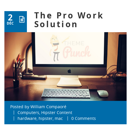
The Pro Work
2
Solution
DÉC
Posted by
William Compaoré
Computers
,
Hipster Content
hardware
,
hipster
,
mac
0 Comments