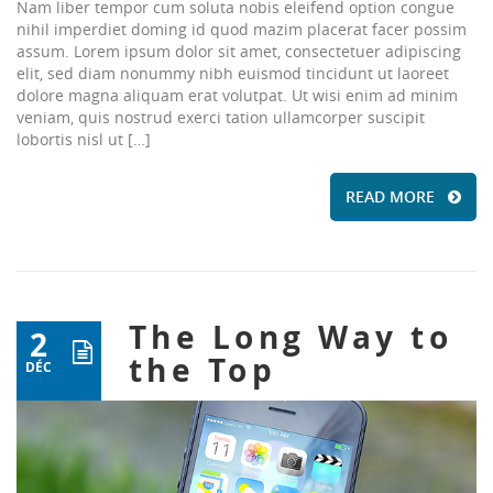
Nam liber tempor cum soluta nobis eleifend option congue
nihil imperdiet doming id quod mazim placerat facer possim
assum. Lorem ipsum dolor sit amet, consectetuer adipiscing
elit, sed diam nonummy nibh euismod tincidunt ut laoreet
dolore magna aliquam erat volutpat. Ut wisi enim ad minim
veniam, quis nostrud exerci tation ullamcorper suscipit
lobortis nisl ut […]
READ MORE
The Long Way to
2
the Top
DÉC