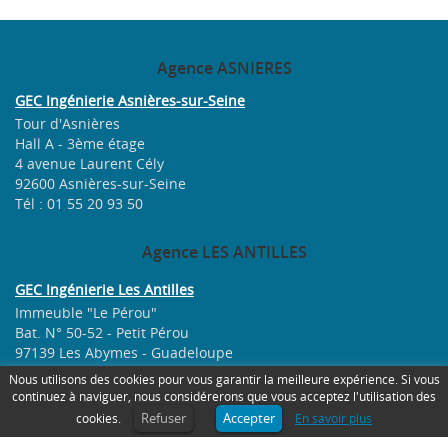
Agence
ASNIERES
GEC Ingénierie Asnières-sur-Seine
Tour d'Asnières
Hall A - 3ème étage
4 avenue Laurent Cély
92600 Asnières-sur-Seine
Tél : 01 55 20 93 50
Agence
LES ANTILLES
GEC Ingénierie Les Antilles
Immeuble "Le Pérou"
Bat. N° 50-52 - Petit Pérou
97139 Les Abymes - Guadeloupe
Tél : 05 90 82 06 94
Nous utilisons des cookies pour vous garantir la meilleure expérience. Si vous
continuez à naviguer, nous considérerons que vous acceptez l'utilisation des
Refuser
Accepter
SAVOIR
FAIRE
cookies.
En savoir plus