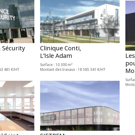
 Sécurity
Clinique Conti,
Les
L’Isle Adam
pou
Surface : 10 300 m²
Mon
63 481 €/HT
Montant des travaux : 18 585 341 €/HT
Surfa
Monta