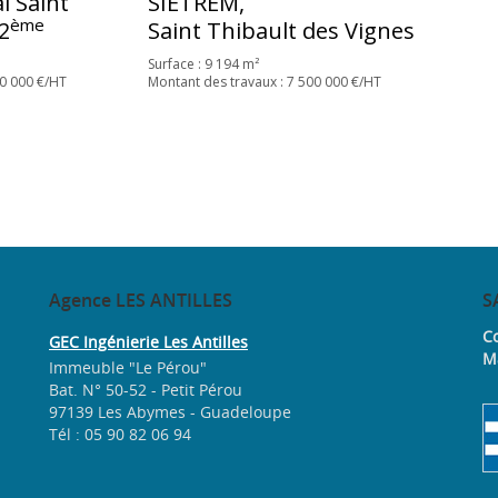
l Saint
SIETREM,
ème
2
Saint Thibault des Vignes
Surface : 9 194 m²
00 000 €/HT
Montant des travaux : 7 500 000 €/HT
Agence
LES ANTILLES
S
Co
GEC Ingénierie Les Antilles
M
Immeuble "Le Pérou"
Bat. N° 50-52 - Petit Pérou
97139 Les Abymes - Guadeloupe
Tél : 05 90 82 06 94