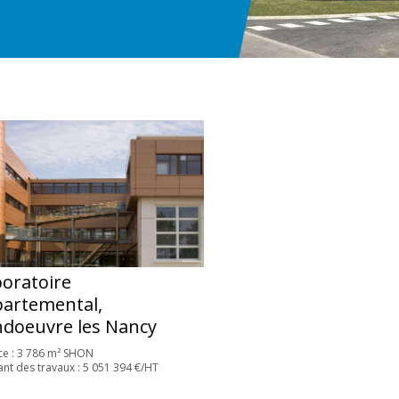
oratoire
artemental,
doeuvre les Nancy
ce : 3 786 m² SHON
nt des travaux : 5 051 394 €/HT