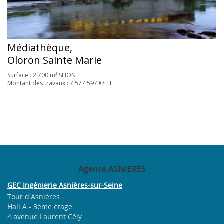
Médiathèque,
Oloron Sainte Marie
Surface : 2 700 m² SHON
Montant des travaux : 7 577 597‬ €/HT
Agence
ASNIERES
GEC Ingénierie Asnières-sur-Seine
Tour d'Asnières
Hall A - 3ème étage
4 avenue Laurent Cély