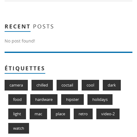
RECENT
POSTS
No post found!
ÉTIQUETTES
camera
chilled
coctail
cool
dark
food
hardware
hipster
holidays
light
mac
place
retro
video-2
watch