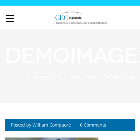
demoimage
/
/
You are here: Home
What a Cozy Place
demoimage2.jpg
Posted by
William Compaoré
0 Comments