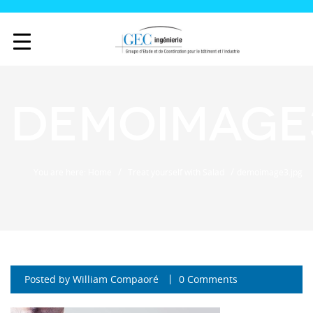
demoimage
/
/
You are here: Home
Treat yourself with Salad
demoimage3.jpg
Posted by
William Compaoré
0 Comments