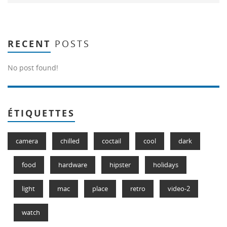
RECENT
POSTS
No post found!
ÉTIQUETTES
camera
chilled
coctail
cool
dark
food
hardware
hipster
holidays
light
mac
place
retro
video-2
watch