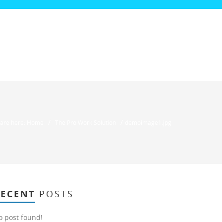
/
/
 are here: Home
The Pro Work Solution
demoimage1.jpg
RECENT
POSTS
o post found!