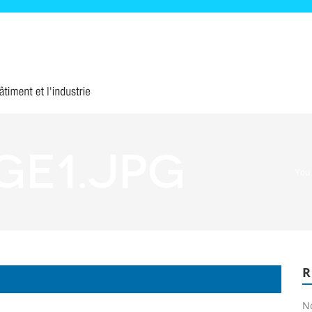
ge1.jpg
You
N