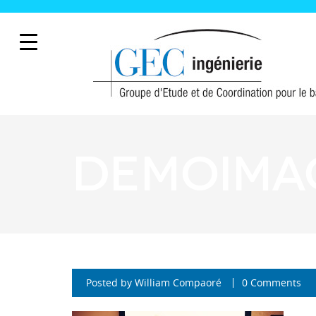
demoima
Posted by
William Compaoré
0 Comments