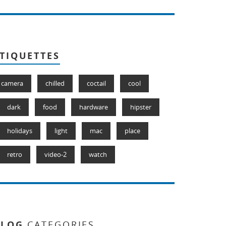
TIQUETTES
camera
chilled
coctail
cool
dark
food
hardware
hipster
holidays
light
mac
place
retro
video-2
watch
BLOG
CATEGORIES