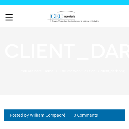
client_da
/
/
You are here: Home
The Pro Work Solution
client_dark.png
Posted by
William Compaoré
0 Comments