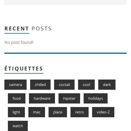
RECENT
POSTS
No post found!
ÉTIQUETTES
camera
chilled
coctail
cool
dark
food
hardware
hipster
holidays
light
mac
place
retro
video-2
watch