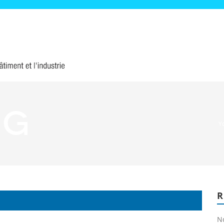
ng
Y
N