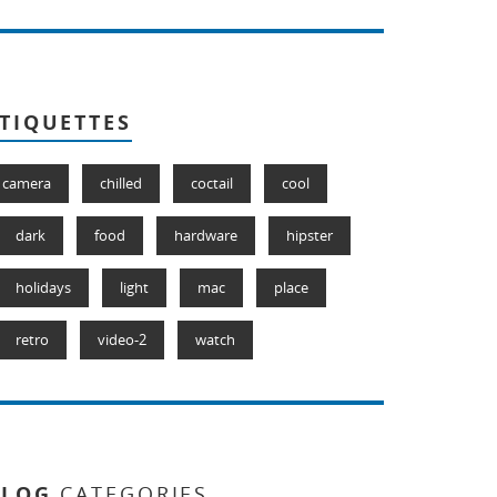
TIQUETTES
camera
chilled
coctail
cool
dark
food
hardware
hipster
holidays
light
mac
place
retro
video-2
watch
BLOG
CATEGORIES