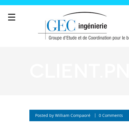
client.p
Posted by
William Compaoré
0 Comments