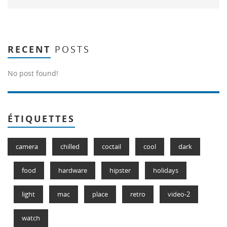
RECENT
POSTS
No post found!
ÉTIQUETTES
camera
chilled
coctail
cool
dark
food
hardware
hipster
holidays
light
mac
place
retro
video-2
watch