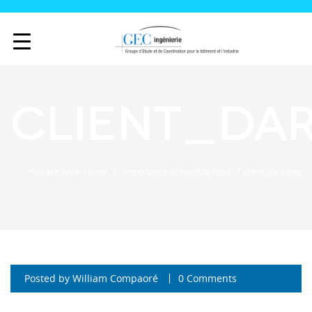
client_da
/
/
You are here: Home
Importance of Healthy Food
client_dark.png
Posted by
William Compaoré
0 Comments