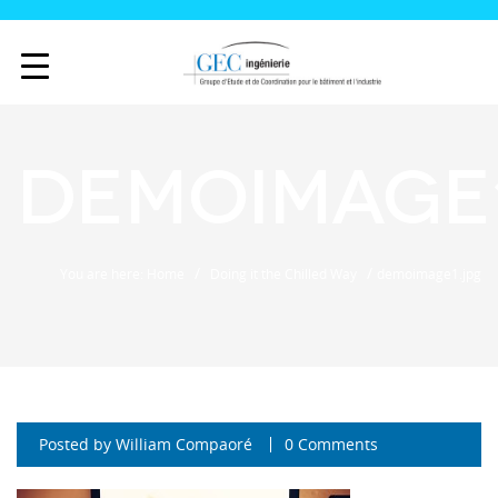
demoimage
/
/
You are here: Home
Doing it the Chilled Way
demoimage1.jpg
Posted by
William Compaoré
0 Comments