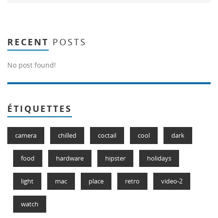
RECENT
POSTS
No post found!
ÉTIQUETTES
camera
chilled
coctail
cool
dark
food
hardware
hipster
holidays
light
mac
place
retro
video-2
watch