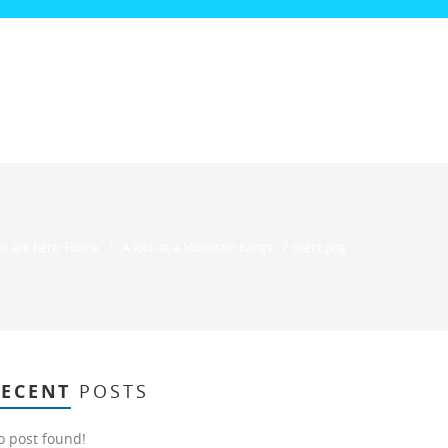
/
/
u are here: Home
A look at a Mountain Range
client.png
RECENT
POSTS
o post found!