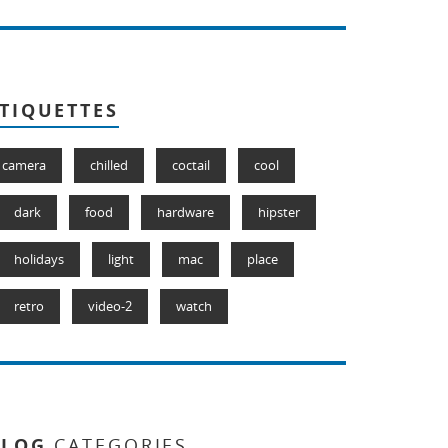
TIQUETTES
camera
chilled
coctail
cool
dark
food
hardware
hipster
holidays
light
mac
place
retro
video-2
watch
BLOG
CATEGORIES