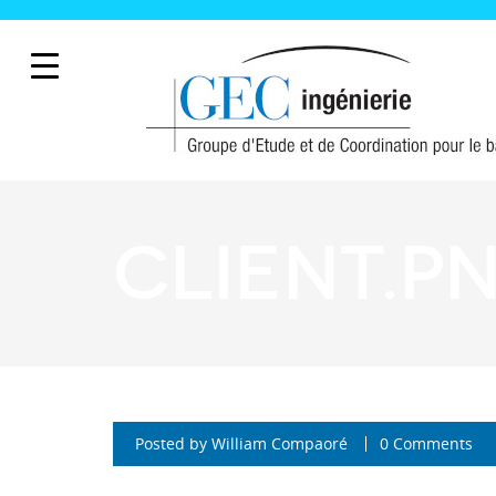
client.p
Posted by
William Compaoré
0 Comments