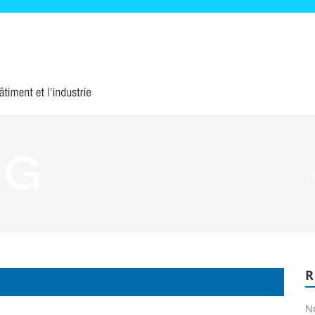
ng
Yo
N