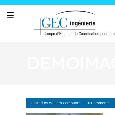
demoima
Posted by
William Compaoré
0 Comments