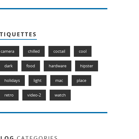
TIQUETTES
camera
chilled
coctail
cool
dark
food
hardware
hipster
holidays
light
mac
place
retro
video-2
watch
BLOG
CATEGORIES