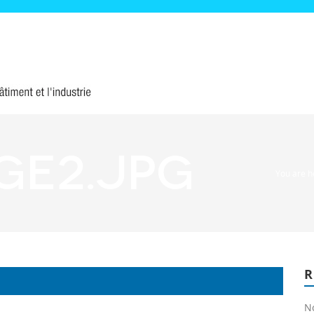
ge2.jpg
You are 
N