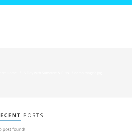
/
/
here: Home
A Day with Sunshine & Bliss
demoimage2.jpg
RECENT
POSTS
o post found!