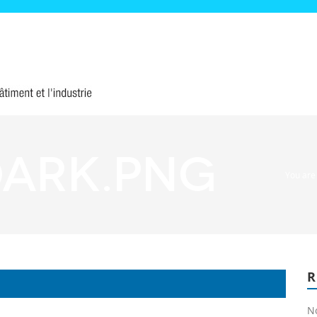
dark.png
You are
N