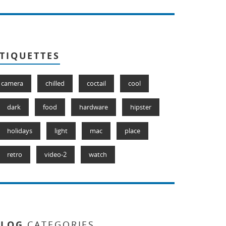
TIQUETTES
camera
chilled
coctail
cool
dark
food
hardware
hipster
holidays
light
mac
place
retro
video-2
watch
BLOG
CATEGORIES