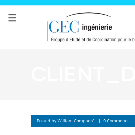
client_
Posted by
William Compaoré
0 Comments