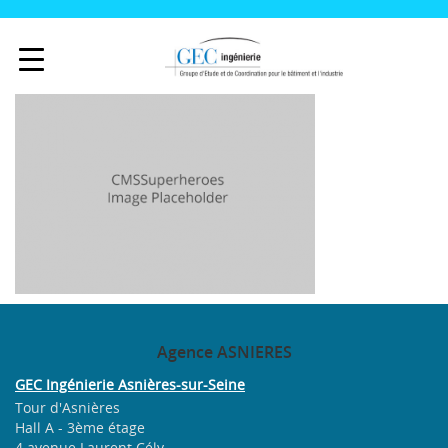
Agence
ASNIERES
GEC Ingénierie Asnières-sur-Seine
Tour d'Asnières
Hall A - 3ème étage
4 avenue Laurent Cély