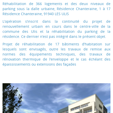
Réhabilitation de 366 logements et des deux niveaux de
parking sous la dalle urbaine, Résidence Chanteraine, 1 à 17
Résidence Chanteraine, 91940 LES ULIS
L’opération s’inscrit dans la continuité du projet de
renouvellement urbain en cours dans le centre-ville de la
commune des Ulis et la réhabilitation du parking de la
résidence. Ce dernier n’est pas intégré dans le présent objet.
Projet de réhabilitation de 17 bâtiments d’habitation sur
lesquels sont envisagés, outre les travaux de remise aux
normes des équipements techniques, des travaux de
rénovation thermique de l’enveloppe et le cas échéant des
épaississements ou extensions des façades