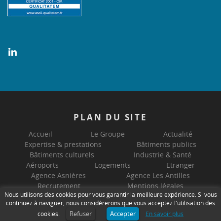
PLAN
DU SITE
Accueil
Le Groupe
Actualité
Expertise & prestations
Bâtiments publics
Bâtiments culturels
Industrie & Santé
Aéroports
Logements
Etranger
Agence Asnières
Agence Les Antilles
Recrutement
Mentions légales
Nous utilisons des cookies pour vous garantir la meilleure expérience. Si vous
Politique de confidentialité
continuez à naviguer, nous considérerons que vous acceptez l'utilisation des
© Tous droits réservés
GEC Ingénierie
- Maintenu par
develis
Refuser
Accepter
cookies.
En savoir plus