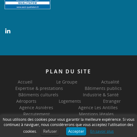
PLAN
DU SITE
Accueil
Le Groupe
Actualité
Expertise & prestations
Bâtiments publics
Bâtiments culturels
Industrie & Santé
Aéroports
Logements
Etranger
Agence Asnières
Agence Les Antilles
Recrutement
Mentions légales
Nous utilisons des cookies pour vous garantir la meilleure expérience. Si vous
Politique de confidentialité
continuez à naviguer, nous considérerons que vous acceptez l'utilisation des
© Tous droits réservés
GEC Ingénierie
- Maintenu par
develis
Refuser
Accepter
cookies.
En savoir plus