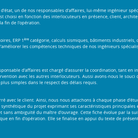
’état, un de nos responsables d’affaires, lui-même ingénieur spécia
t choisi en fonction des interlocuteurs en présence, client, architect
a fin de l’opération.
ère
oires, ERP 1
catégorie, calculs sismiques, bâtiments industriels,
’améliorer les compétences techniques de nos ingénieurs spécialis
esponsable d’affaires est chargé d’assurer la coordination, tant en
ervention avec les autres interlocuteurs. Aussi avons-nous le souci
 plus simples dans le respect des délais requis.
ré avec le client. Ainsi, nous nous attachons à chaque phase d’étude
synthétique du projet exprimant ses caractéristiques principales en 
 et sans ambiguïté du maître d’ouvrage. Cette fiche évolue par la 
ique en fin d’opération. Elle se finalise en appui du texte de prése