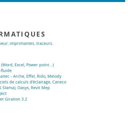
RMATIQUES
veur, imprimantes, traceurs.
(Word, Excel, Power point...)
-fluide
itec - Arche, Effel, Rido, Melody
ciels de calculs d’éclairage, Caneco
 Slama), Oasys, Revit Mep
ject
et Giration 3.2