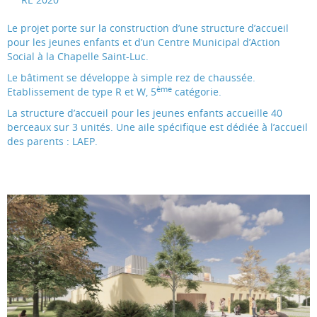
Le projet porte sur la construction d’une structure d’accueil
pour les jeunes enfants et d’un Centre Municipal d’Action
Social à la Chapelle Saint-Luc.
Le bâtiment se développe à simple rez de chaussée.
ème
Etablissement de type R et W, 5
catégorie.
La structure d’accueil pour les jeunes enfants accueille 40
berceaux sur 3 unités. Une aile spécifique est dédiée à l’accueil
des parents : LAEP.