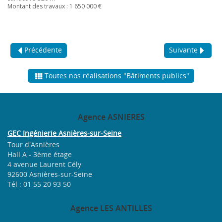
Montant des travaux : 1 650 000 €
Précédente
Suivante
Toutes nos réalisations "Bâtiments publics"
Agence
ASNIERES
GEC Ingénierie Asnières-sur-Seine
Tour d'Asnières
Hall A - 3ème étage
4 avenue Laurent Cély
92600 Asnières-sur-Seine
Tél : 01 55 20 93 50
Agence
LES ANTILLES