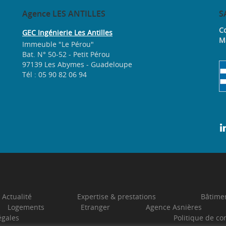
Agence
LES ANTILLES
S
Co
GEC Ingénierie Les Antilles
M
Immeuble "Le Pérou"
Bat. N° 50-52 - Petit Pérou
97139 Les Abymes - Guadeloupe
Tél : 05 90 82 06 94
Actualité
Expertise & prestations
Bâtimen
Logements
Etranger
Agence Asnières
égales
Politique de con