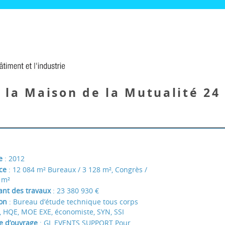
 la Maison de la Mutualité 24 
e
: 2012
ace
: 12 084 m² Bureaux / 3 128 m², Congrès /
 m²
nt des travaux
: 23 380 930 €
ion
: Bureau d’étude technique tous corps
t, HQE, MOE EXE, économiste, SYN, SSI
e d’ouvrage
: GL EVENTS SUPPORT Pour