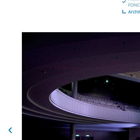
FONC
Archi