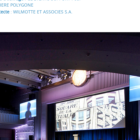
IERE POLYGONE
tecte
: WILMOTTE ET ASSOCIES S.A.