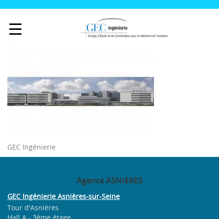
GEC Ingénierie
Agence
ASNIERES
GEC Ingénierie Asnières-sur-Seine
Tour d'Asnières
Hall A - 3ème étage